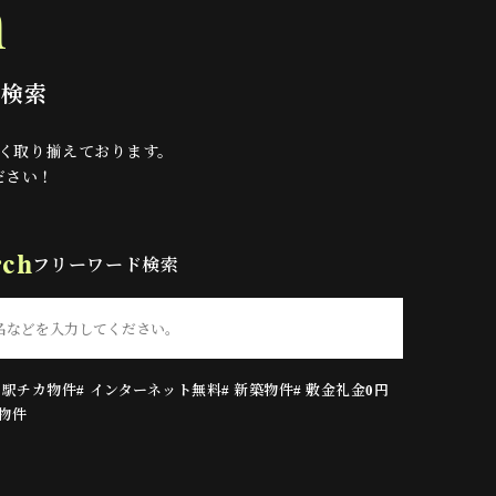
h
件検索
く取り揃えております。
ださい！
rch
フリーワード検索
駅 駅チカ物件
# インターネット無料
# 新築物件
# 敷金礼金0円
け物件