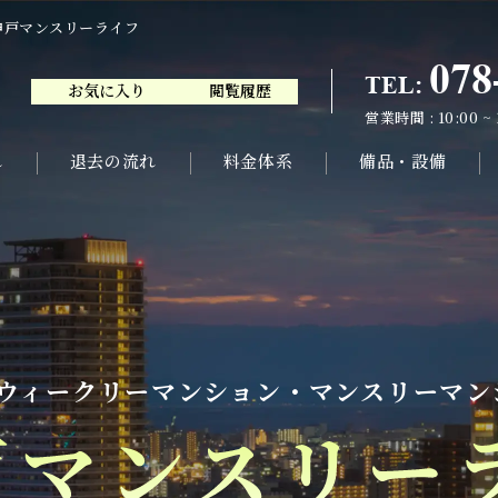
神戸マンスリーライフ
078
TEL:
お気に入り
閲覧履歴
078
TEL:
営業時間 : 10:00 ~
お気に入り
閲覧履歴
営業時間 : 10:00 ~
れ
退去の流れ
料金体系
備品・設備
ウィークリーマンション・
マンスリーマン