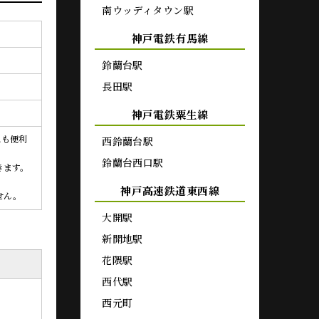
南ウッディタウン駅
神戸電鉄有馬線
鈴蘭台駅
長田駅
神戸電鉄粟生線
スも便利
西鈴蘭台駅
鈴蘭台西口駅
きます。
神戸高速鉄道東西線
せん。
大開駅
新開地駅
花隈駅
西代駅
西元町