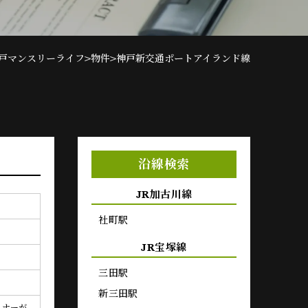
>
>
戸マンスリーライフ
物件
神戸新交通ポートアイランド線
沿線検索
JR加古川線
社町駅
JR宝塚線
三田駅
新三田駅