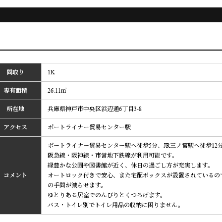
間取り
1K
専有面積
26.11㎡
所在地
兵庫県神戸市中央区浜辺通6丁目3-8
アクセス
ポートライナー貿易センター駅
ポートライナー貿易センター駅へ徒歩5分、JR三ノ宮駅へ徒歩12
阪急線・阪神線・市営地下鉄線が利用可能です。
緑豊かな公園や図書館が近く、休日の過ごし方が充実します。
コメント
オートロック付きで安心、また宅配ボックスが設置されているの
の手間が減らせます。
ゆとりある居室でのんびりとくつろげます。
バス・トイレ別でトイレ用品の収納に困りません。