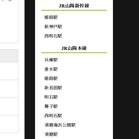
イナーが
JR山陽新幹線
姫路駅
新神戸駅
西明石駅
JR山陽本線
兵庫駅
垂水駅
姫路駅
新長田駅
明石駅
舞子駅
西明石駅
須磨海浜公園駅
須磨駅