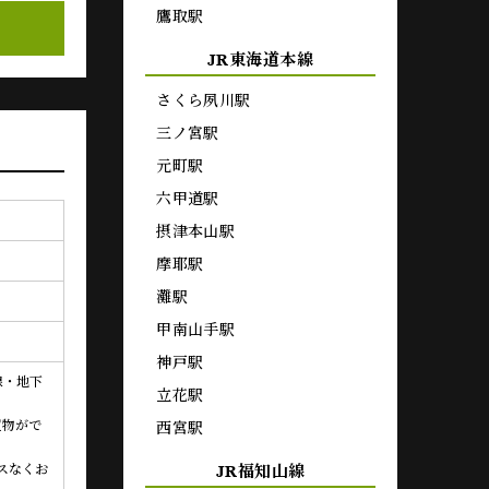
鷹取駅
JR東海道本線
さくら夙川駅
三ノ宮駅
元町駅
六甲道駅
摂津本山駅
摩耶駅
灘駅
甲南山手駅
神戸駅
線・地下
立花駅
買物がで
西宮駅
スなくお
JR福知山線