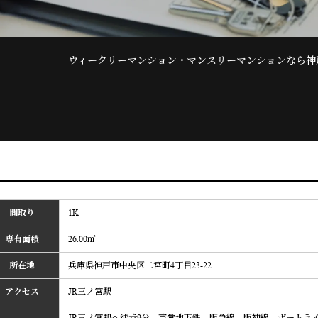
ウィークリーマンション・マンスリーマンションなら神
間取り
1K
専有面積
26.00㎡
所在地
兵庫県神戸市中央区二宮町4丁目23-22
アクセス
JR三ノ宮駅