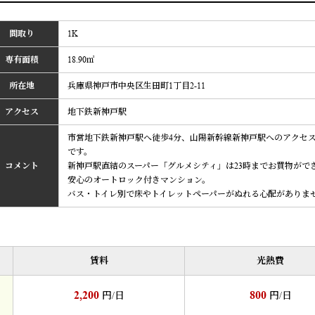
間取り
1K
専有面積
18.90㎡
所在地
兵庫県神戸市中央区生田町1丁目2-11
アクセス
地下鉄新神戸駅
市営地下鉄新神戸駅へ徒歩4分、山陽新幹線新神戸駅へのアクセ
です。
コメント
新神戸駅直結のスーパー「グルメシティ」は23時までお買物がで
安心のオートロック付きマンション。
バス・トイレ別で床やトイレットペーパーがぬれる心配がありま
賃料
光熱費
2,200
800
円/日
円/日