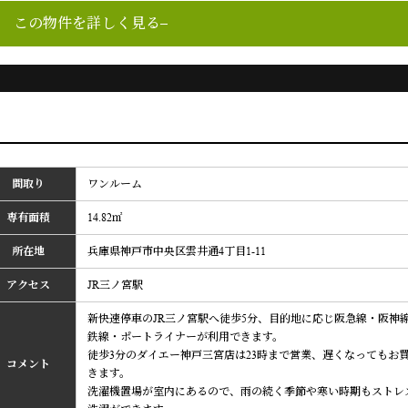
この物件を詳しく見る
間取り
ワンルーム
専有面積
14.82㎡
所在地
兵庫県神戸市中央区雲井通4丁目1-11
アクセス
JR三ノ宮駅
新快速停車のJR三ノ宮駅へ徒歩5分、目的地に応じ阪急線・阪神
鉄線・ポートライナーが利用できます。
徒歩3分のダイエー神戸三宮店は23時まで営業、遅くなってもお
コメント
きます。
洗濯機置場が室内にあるので、雨の続く季節や寒い時期もストレ