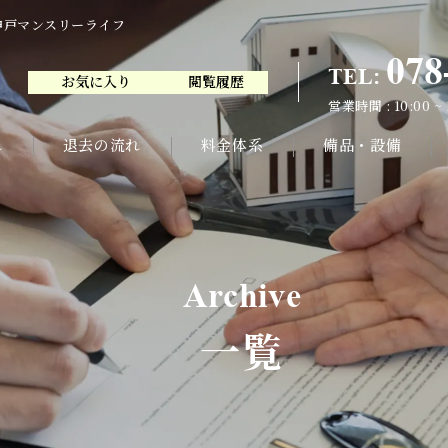
神戸マンスリーライフ
078
TEL:
お気に入り
閲覧履歴
078
TEL:
営業時間 : 10:00 ~
お気に入り
閲覧履歴
営業時間 : 10:00 ~
れ
退去の流れ
料金体系
備品・設備
Archive
一覧