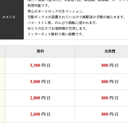
JR三ノ宮駅へ徒歩9分、市営地下鉄、阪急線、阪神線、ポートラ
利用可能です。
安心のオートロック付きマンション。
コメント
宅配ボックスが設置されているので再配達の手間が減らせます。
バス・トイレ別、のんびり湯船に浸かれます。
ゆとりの広さでお家時間が充実します。
インターネット無料で使い放題です。
賃料
光熱費
3,300
800
円/日
円/日
3,000
800
円/日
円/日
2,800
800
円/日
円/日
2,600
800
円/日
円/日