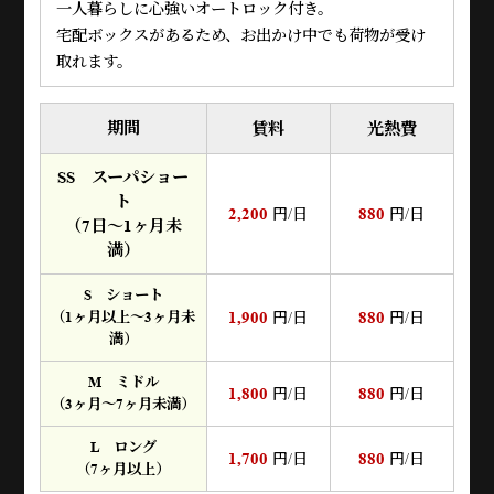
一人暮らしに心強いオートロック付き。
宅配ボックスがあるため、お出かけ中でも荷物が受け
取れます。
期間
賃料
光熱費
SS スーパショー
ト
2,200
880
円/日
円/日
（7日～1ヶ月未
満）
S ショート
1,900
880
（1ヶ月以上～3ヶ月未
円/日
円/日
満）
M ミドル
1,800
880
円/日
円/日
（3ヶ月～7ヶ月未満）
L ロング
1,700
880
円/日
円/日
（7ヶ月以上）