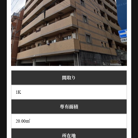
間取り
1K
専有面積
20.00㎡
所在地