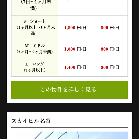
（7日～1ヶ月未
満）
S ショート
1,800
800
（1ヶ月以上～3ヶ月未
円/日
円/日
満）
M ミドル
1,600
800
円/日
円/日
（3ヶ月～7ヶ月未満）
L ロング
1,400
800
円/日
円/日
（7ヶ月以上）
この物件を詳しく見る
スカイヒル名谷