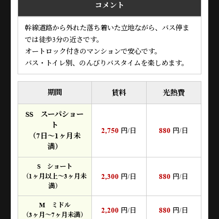
コメント
幹線道路から外れた落ち着いた立地ながら、バス停ま
では徒歩3分の近さです。
オートロック付きのマンションで安心です。
バス・トイレ別、のんびりバスタイムを楽しめます。
期間
賃料
光熱費
SS スーパショー
ト
2,750
880
円/日
円/日
（7日～1ヶ月未
満）
S ショート
2,300
880
（1ヶ月以上～3ヶ月未
円/日
円/日
満）
M ミドル
2,200
880
円/日
円/日
（3ヶ月～7ヶ月未満）