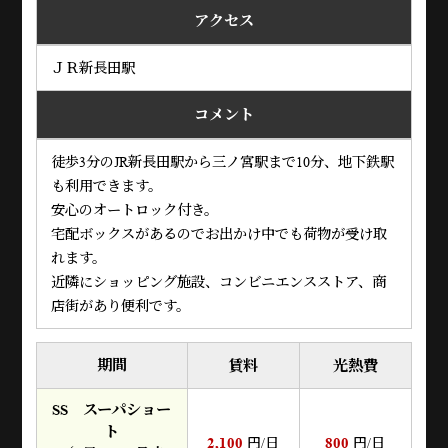
アクセス
ＪＲ新長田駅
コメント
徒歩3分のJR新長田駅から三ノ宮駅まで10分、地下鉄駅
も利用できます。
安心のオートロック付き。
宅配ボックスがあるのでお出かけ中でも荷物が受け取
れます。
近隣にショッピング施設、コンビニエンスストア、商
店街があり便利です。
期間
賃料
光熱費
SS スーパショー
ト
2,100
800
円/日
円/日