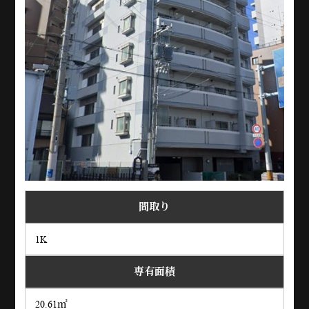
間取り
1K
専有面積
20.61㎡