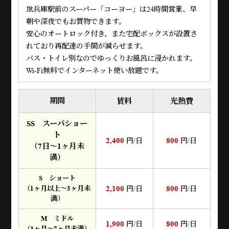
JR兵庫駅前のスーパー「コーヨー」は24時間営業、早
朝や深夜でもお買物できます。
安心のオートロック付き、また宅配ボックスが設置さ
れており再配達の手間が減らせます。
バス・トイレ別なのでゆっくりお風呂に浸かれます。
Wi-Fi無料でインターネット使い放題です。
期間
賃料
光熱費
SS スーパショー
ト
2,400
800
円/日
円/日
（7日～1ヶ月未
満）
S ショート
2,100
800
（1ヶ月以上～3ヶ月未
円/日
円/日
満）
M ミドル
1,900
800
円/日
円/日
（3ヶ月～7ヶ月未満）