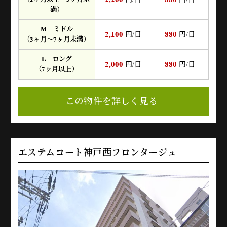
満）
M ミドル
2,100
880
円/日
円/日
（3ヶ月～7ヶ月未満）
L ロング
2,000
880
円/日
円/日
（7ヶ月以上）
この物件を詳しく見る
エステムコート神戸西フロンタージュ