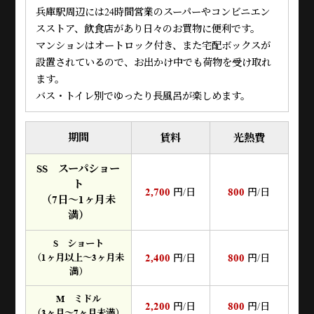
兵庫駅周辺には24時間営業のスーパーやコンビニエン
スストア、飲食店があり日々のお買物に便利です。
マンションはオートロック付き、また宅配ボックスが
設置されているので、お出かけ中でも荷物を受け取れ
ます。
バス・トイレ別でゆったり長風呂が楽しめます。
期間
賃料
光熱費
SS スーパショー
ト
2,700
800
円/日
円/日
（7日～1ヶ月未
満）
S ショート
2,400
800
（1ヶ月以上～3ヶ月未
円/日
円/日
満）
M ミドル
2,200
800
円/日
円/日
（3ヶ月～7ヶ月未満）