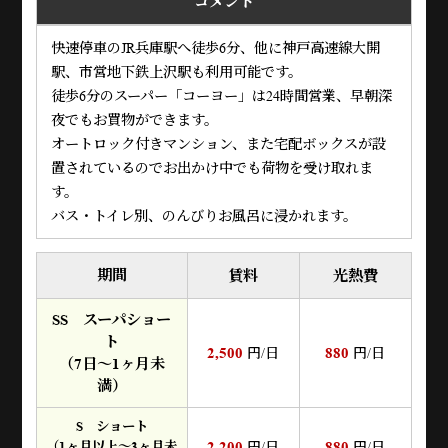
コメント
快速停車のJR兵庫駅へ徒歩6分、他に神戸高速線大開
駅、市営地下鉄上沢駅も利用可能です。
徒歩6分のスーパー「コーヨー」は24時間営業、早朝深
夜でもお買物ができます。
オートロック付きマンション、また宅配ボックスが設
置されているのでお出かけ中でも荷物を受け取れま
す。
バス・トイレ別、のんびりお風呂に浸かれます。
期間
賃料
光熱費
SS スーパショー
ト
2,500
880
円/日
円/日
（7日～1ヶ月未
満）
S ショート
2,200
880
（1ヶ月以上～3ヶ月未
円/日
円/日