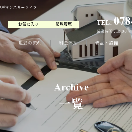
神戸マンスリーライフ
078
TEL:
お気に入り
閲覧履歴
078
TEL:
営業時間 : 10:00 ~
お気に入り
閲覧履歴
営業時間 : 10:00 ~
れ
退去の流れ
料金体系
備品・設備
Archive
一覧