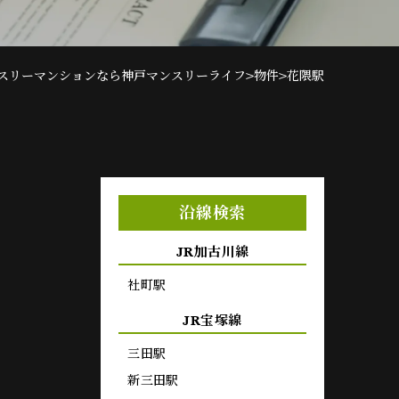
>
>
スリーマンションなら神戸マンスリーライフ
物件
花隈駅
沿線検索
JR加古川線
社町駅
JR宝塚線
三田駅
新三田駅