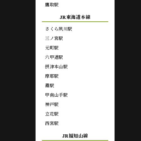
鷹取駅
JR東海道本線
さくら夙川駅
三ノ宮駅
元町駅
六甲道駅
摂津本山駅
摩耶駅
灘駅
甲南山手駅
神戸駅
立花駅
西宮駅
JR福知山線