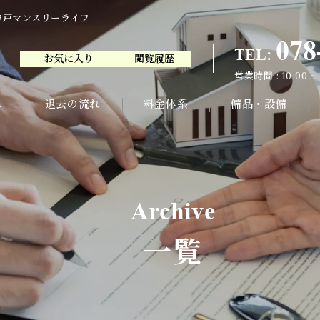
神戸マンスリーライフ
078
TEL:
お気に入り
閲覧履歴
078
TEL:
営業時間 : 10:00 ~
お気に入り
閲覧履歴
営業時間 : 10:00 ~
れ
退去の流れ
料金体系
備品・設備
Archive
一覧