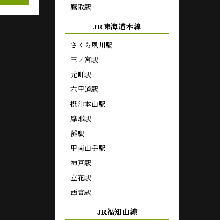
鷹取駅
JR東海道本線
さくら夙川駅
三ノ宮駅
元町駅
六甲道駅
摂津本山駅
摩耶駅
灘駅
甲南山手駅
神戸駅
立花駅
西宮駅
JR福知山線