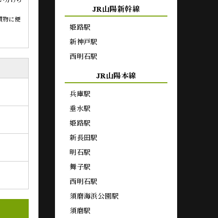
い分けら
JR山陽新幹線
買物に便
姫路駅
新神戸駅
西明石駅
JR山陽本線
兵庫駅
垂水駅
姫路駅
新長田駅
明石駅
舞子駅
西明石駅
須磨海浜公園駅
須磨駅