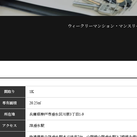
ウィークリーマンション・マンスリ
間取り
1K
専有面積
20.25㎡
所在地
兵庫県神戸市垂水区川原3丁目1-9
アクセス
JR垂水駅