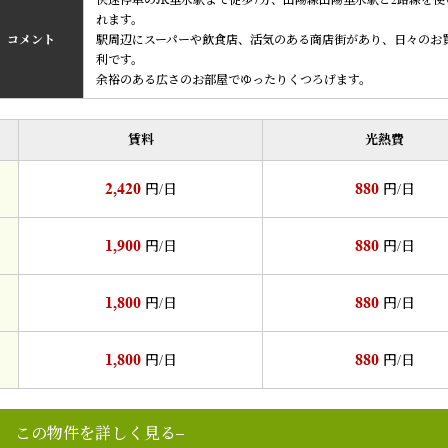
快速停車のJR垂水駅まで徒歩7分、山陽線山陽垂水駅と2路線を使
れます。
コメント
駅周辺にスーパーや飲食店、活気のある商店街があり、日々のお
利です。
余裕のある広さのお部屋でゆったりくつろげます。
賃料
光熱費
2,420
880
円/日
円/日
1,900
880
円/日
円/日
1,800
880
円/日
円/日
1,800
880
円/日
円/日
この物件を詳しく見る