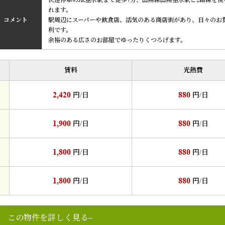
快速停車のJR垂水駅まで徒歩7分、山陽線山陽垂水駅と2路線を使
れます。
コメント
駅周辺にスーパーや飲食店、活気のある商店街があり、日々のお
利です。
余裕のある広さのお部屋でゆったりくつろげます。
賃料
光熱費
2,420
880
円/日
円/日
1,900
880
円/日
円/日
1,800
880
円/日
円/日
1,800
880
円/日
円/日
この物件を詳しく見る