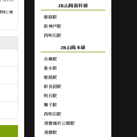
い分けら
JR山陽新幹線
買物に便
姫路駅
新神戸駅
西明石駅
JR山陽本線
兵庫駅
垂水駅
姫路駅
新長田駅
明石駅
舞子駅
西明石駅
須磨海浜公園駅
須磨駅