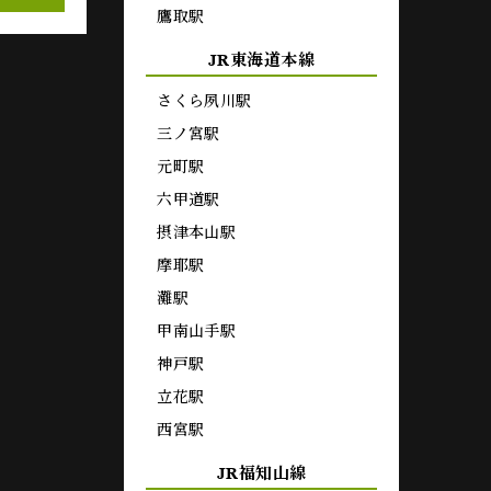
鷹取駅
JR東海道本線
さくら夙川駅
三ノ宮駅
元町駅
六甲道駅
摂津本山駅
摩耶駅
灘駅
甲南山手駅
神戸駅
立花駅
西宮駅
JR福知山線