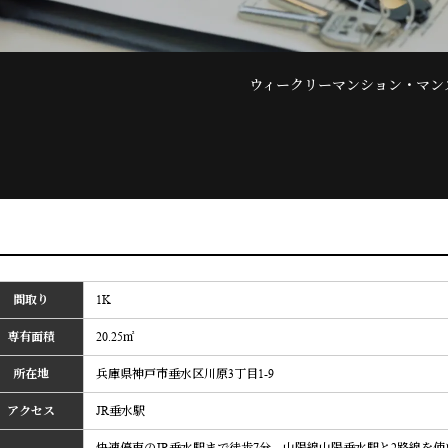
ウィークリーマンション・マン
間取り
1K
専有面積
20.25㎡
所在地
兵庫県神戸市垂水区川原3丁目1-9
アクセス
JR垂水駅