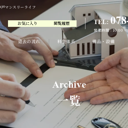
神戸マンスリーライフ
078
TEL:
お気に入り
閲覧履歴
078
TEL:
営業時間 : 10:00 ~
お気に入り
閲覧履歴
営業時間 : 10:00 ~
れ
退去の流れ
料金体系
備品・設備
Archive
一覧