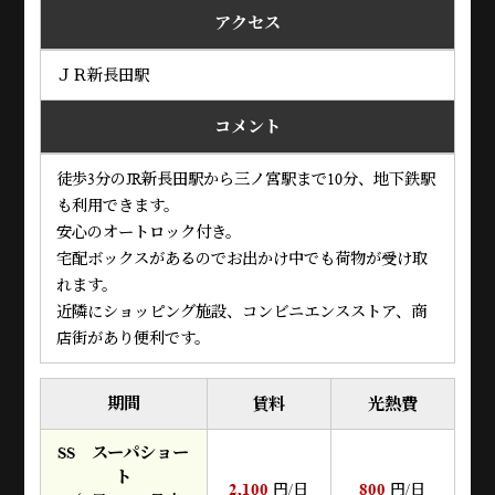
アクセス
ＪＲ新長田駅
コメント
徒歩3分のJR新長田駅から三ノ宮駅まで10分、地下鉄駅
も利用できます。
安心のオートロック付き。
宅配ボックスがあるのでお出かけ中でも荷物が受け取
れます。
近隣にショッピング施設、コンビニエンスストア、商
店街があり便利です。
期間
賃料
光熱費
SS スーパショー
ト
2,100
800
円/日
円/日