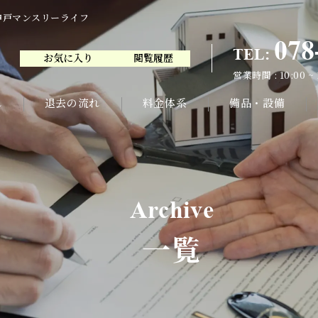
神戸マンスリーライフ
078
TEL:
お気に入り
閲覧履歴
078
TEL:
営業時間 : 10:00 ~
お気に入り
閲覧履歴
営業時間 : 10:00 ~
れ
退去の流れ
料金体系
備品・設備
Archive
一覧