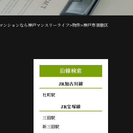
>
>
マンションなら神戸マンスリーライフ
物件
神戸市須磨区
沿線検索
JR加古川線
社町駅
JR宝塚線
三田駅
新三田駅