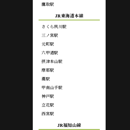
鷹取駅
JR東海道本線
さくら夙川駅
三ノ宮駅
元町駅
六甲道駅
摂津本山駅
摩耶駅
灘駅
甲南山手駅
神戸駅
立花駅
西宮駅
JR福知山線