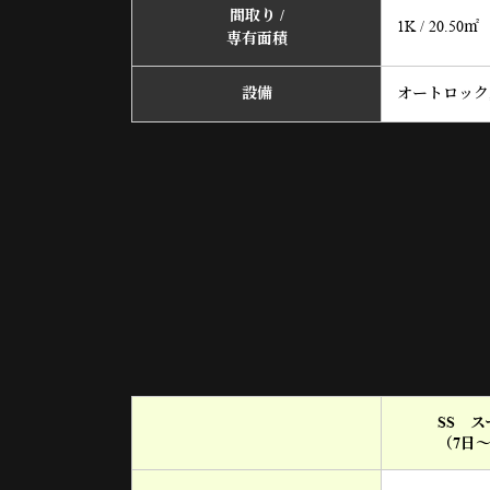
間取り /
1K / 20.50㎡
専有面積
設備
オートロック,
SS 
（7日