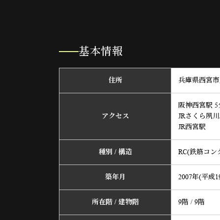
基本情報
住所
兵庫県西宮市産
阪神西宮駅 5
アクセス
JRさくら夙
JR西宮駅
種別 / 構造
RC(鉄筋コン
築年月
2007年(平成1
所在階 / 建物階
9階 / 9階