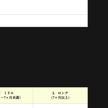
M ミドル
L ロング
月～7ヶ月未満）
（7ヶ月以上）