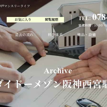
神戸マンスリーライフ
078
TEL:
お気に入り
閲覧履歴
078
TEL:
営業時間 : 10:00 ~
お気に入り
閲覧履歴
営業時間 : 10:00 ~
れ
退去の流れ
料金体系
備品・設備
Archive
ダイドーメゾン阪神西宮