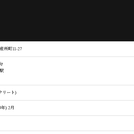
所町11-27
分
川駅
クリート)
9年) 2月