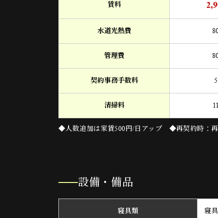
2,
賃料
水道光熱費
8
管理費
8
契約事務手数料
5
清掃料
1
◆人数追加は家賃500円/日アップ ◆再契約時：再契
設備・備品
寝具類
寝具