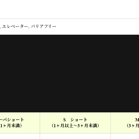
 エレベーター, バリアフリー
スーパショート
S ショート
～1ヶ月未満）
（1ヶ月以上～3ヶ月未満）
（3ヶ