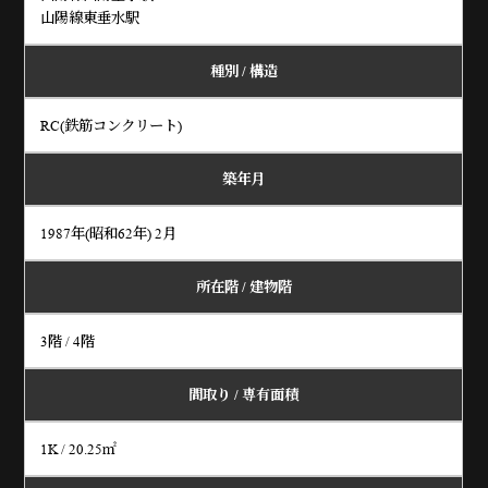
山陽線東垂水駅
種別 / 構造
RC(鉄筋コンクリート)
築年月
1987年(昭和62年) 2月
所在階 / 建物階
3階 / 4階
間取り /
専有面積
1K / 20.25㎡