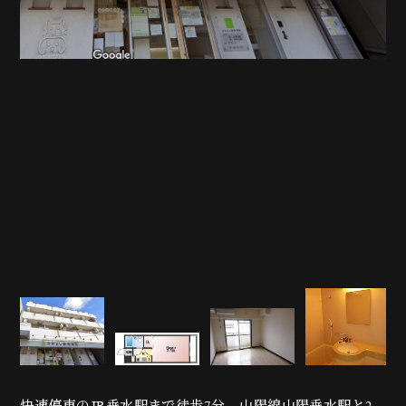
快速停車のJR垂水駅まで徒歩7分、山陽線山陽垂水駅と2