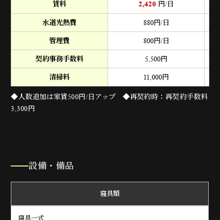
2,420
賃料
円/日
水道光熱費
880
円/日
管理費
800
円/日
契約事務手数料
5,500
円
清掃料
11,000
円
◆人数追加は家賃500円/日アップ ◆再契約時：再契約手数料
3,300円
設備・備品
寝具類
寝具一式