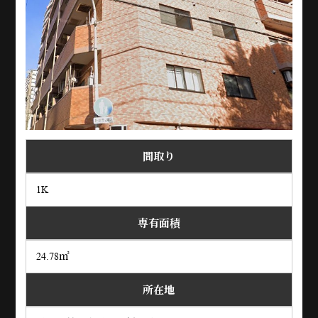
間取り
1K
専有面積
24.78㎡
所在地