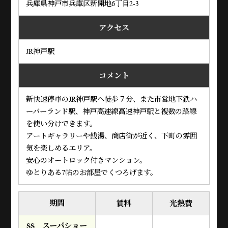
兵庫県神戸市兵庫区新開地6丁目2-3
アクセス
JR神戸駅
コメント
新快速停車のJR神戸駅へ徒歩７分、また市営地下鉄ハ
ーバーランド駅、神戸高速線高速神戸駅と複数の路線
を使い分けできます。
アートギャラリーや銭湯、商店街が近く、下町の雰囲
気を楽しめるエリア。
安心のオートロック付きマンション。
ゆとりある7帖のお部屋でくつろげます。
期間
賃料
光熱費
SS スーパショー