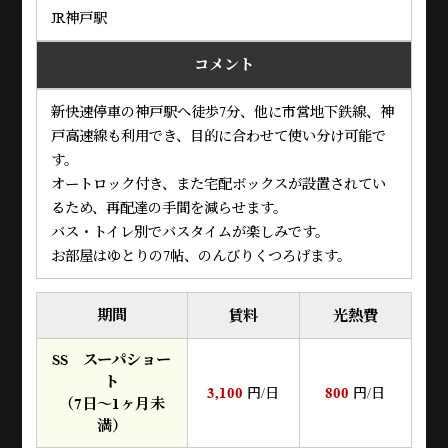
JR神戸駅
コメント
新快速停車の神戸駅へ徒歩7分、他に市営地下鉄線、神
戸高速線も利用でき、目的に合わせて使い分け可能で
す。
オートロック付き、また宅配ボックスが設置されてい
るため、再配達の手間を減らせます。
バス・トイレ別でバスタイムが楽しみです。
お部屋はゆとりの7帖、のんびりくつろげます。
期間
賃料
光熱費
SS スーパショー
ト
3,100
800
円/日
円/日
（7日～1ヶ月未
満）