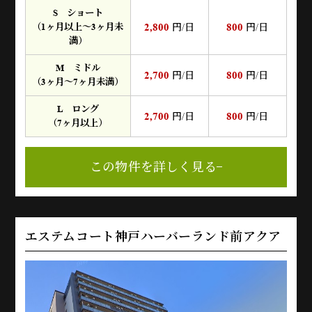
S ショート
2,800
800
（1ヶ月以上～3ヶ月未
円/日
円/日
満）
M ミドル
2,700
800
円/日
円/日
（3ヶ月～7ヶ月未満）
L ロング
2,700
800
円/日
円/日
（7ヶ月以上）
この物件を詳しく見る
エステムコート神戸ハーバーランド前アクア