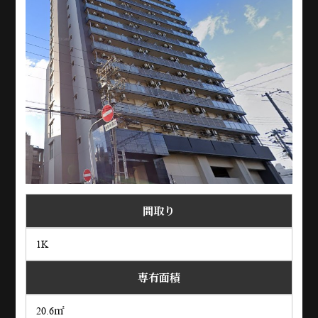
間取り
1K
専有面積
20.6㎡