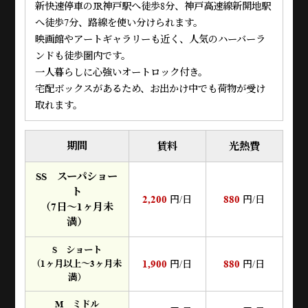
新快速停車のJR神戸駅へ徒歩8分、神戸高速線新開地駅
へ徒歩7分、路線を使い分けられます。
映画館やアートギャラリーも近く、人気のハーバーラ
ンドも徒歩圏内です。
一人暮らしに心強いオートロック付き。
宅配ボックスがあるため、お出かけ中でも荷物が受け
取れます。
期間
賃料
光熱費
SS スーパショー
ト
2,200
880
円/日
円/日
（7日～1ヶ月未
満）
S ショート
1,900
880
（1ヶ月以上～3ヶ月未
円/日
円/日
満）
M ミドル