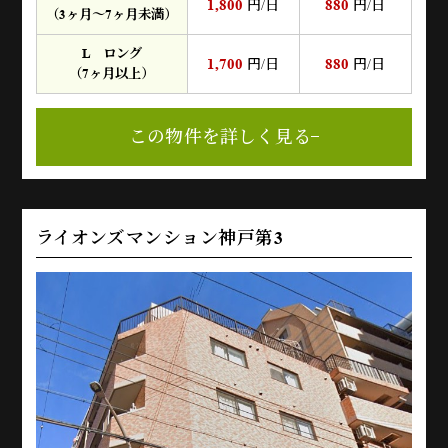
1,800
880
円/日
円/日
（3ヶ月～7ヶ月未満）
L ロング
1,700
880
円/日
円/日
（7ヶ月以上）
この物件を詳しく見る
ライオンズマンション神戸第3