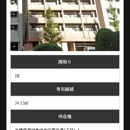
間取り
1K
専有面積
24.12㎡
所在地