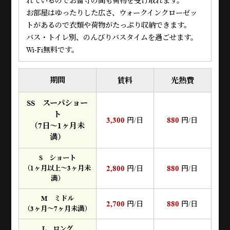
れているのでお留守の間も荷物を受け取れます。
お部屋はゆったりした広さ、ウォークインクローゼッ
トがあるので衣類や荷物がたっぷり収納できます。
バス・トイレ別、のんびりバスタイムを過ごせます。
Wi-Fi無料です。
期間
賃料
光熱費
SS スーパショー
ト
3,300
880
円/日
円/日
（7日～1ヶ月未
満）
S ショート
2,800
880
（1ヶ月以上～3ヶ月未
円/日
円/日
満）
M ミドル
2,700
880
円/日
円/日
（3ヶ月～7ヶ月未満）
L ロング