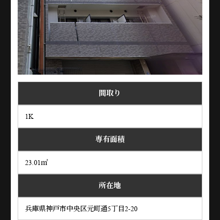
間取り
1K
専有面積
23.01㎡
所在地
兵庫県神戸市中央区元町通5丁目2-20