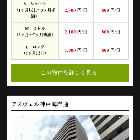
S ショート
2,300
800
（1ヶ月以上～3ヶ月未
円/日
円/日
満）
M ミドル
2,100
800
円/日
円/日
（3ヶ月～7ヶ月未満）
L ロング
1,900
800
円/日
円/日
（7ヶ月以上）
この物件を詳しく見る
アスヴェル神戸海岸通