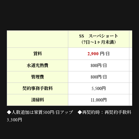
SS スーパショート
（7日～1ヶ月未満）
（
2,900
賃料
円/日
水道光熱費
800
円/日
管理費
800
円/日
契約事務手数料
5,500
円
清掃料
11,000
円
◆人数追加は家賃500円/日アップ ◆再契約時：再契約手数料
3,300円