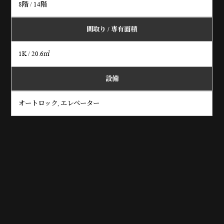
8階 / 14階
間取り /
専有面積
1K / 20.6㎡
設備
オートロック, エレベーター