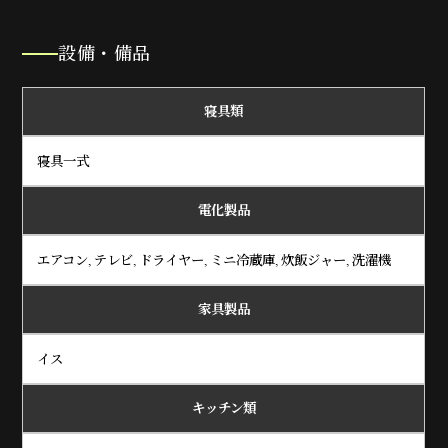
設備・備品
寝具類
寝具一式
電化製品
エアコン, テレビ, ドライヤー, ミニ冷蔵庫, 炊飯ジャー, 洗濯機
家具製品
イス
キッチン類