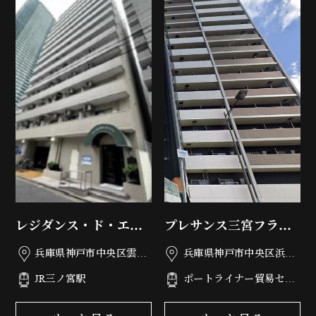
レジダンス・ド・エリ
プレサンス三宮フラワ
ール
ーロード
兵庫県神戸市中央区雲井
兵庫県神戸市中央区浜辺
通4丁目1-11
通6丁目3-8
JR三ノ宮駅
ポートライナー貿易セン
ター駅