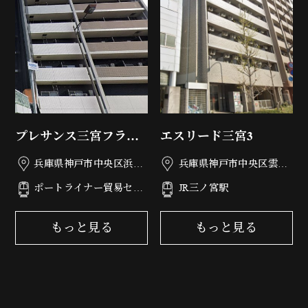
プレサンス三宮フラワ
エスリード三宮3
ーロード
兵庫県神戸市中央区浜辺
兵庫県神戸市中央区雲井
通6丁目3-8
通3丁目1-6
ポートライナー貿易セン
JR三ノ宮駅
ター駅
もっと見る
もっと見る