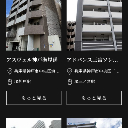
アスヴェル神戸海岸通
アドバンス三宮ソレイ
ユ
兵庫県神戸市中央区海岸
兵庫県神戸市中央区二宮
通5丁目2-8
町4丁目23-22
JR神戸駅
JR三ノ宮駅
もっと見る
もっと見る