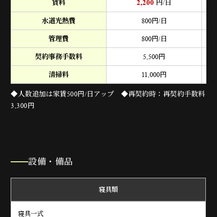
2,200
賃料
円/日
水道光熱費
800
円/日
管理費
800
円/日
契約事務手数料
5,500
円
清掃料
11,000
円
◆人数追加は家賃500円/日アップ ◆再契約時：再契約手数料
3,300円
設備・備品
寝具類
寝具一式