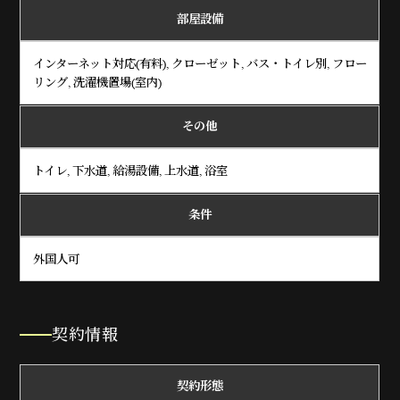
部屋設備
インターネット対応(有料), クローゼット, バス・トイレ別, フロー
リング, 洗濯機置場(室内)
その他
トイレ, 下水道, 給湯設備, 上水道, 浴室
条件
外国人可
契約情報
契約形態