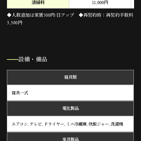
清掃料
11,000
円
◆人数追加は家賃500円/日アップ ◆再契約時：再契約手数料
3,300円
設備・備品
寝具類
寝具一式
電化製品
エアコン, テレビ, ドライヤー, ミニ冷蔵庫, 炊飯ジャー, 洗濯機
家具製品