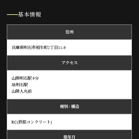
基本情報
住所
兵庫県明石市相生町2丁目11-9
アクセス
山陽明石駅 9分
JR明石駅
山陽人丸前
種別 / 構造
RC(鉄筋コンクリート)
築年月