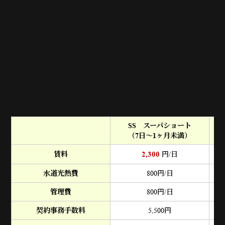
SS スーパショート
（7日～1ヶ月未満）
（
2,300
賃料
円/日
水道光熱費
800
円/日
管理費
800
円/日
契約事務手数料
5,500
円