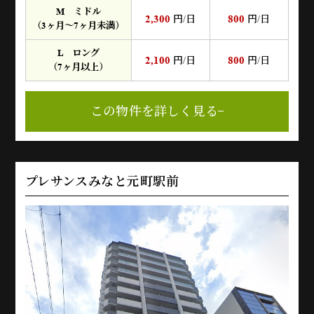
M ミドル
2,300
800
円/日
円/日
（3ヶ月～7ヶ月未満）
L ロング
2,100
800
円/日
円/日
（7ヶ月以上）
この物件を詳しく見る
プレサンスみなと元町駅前