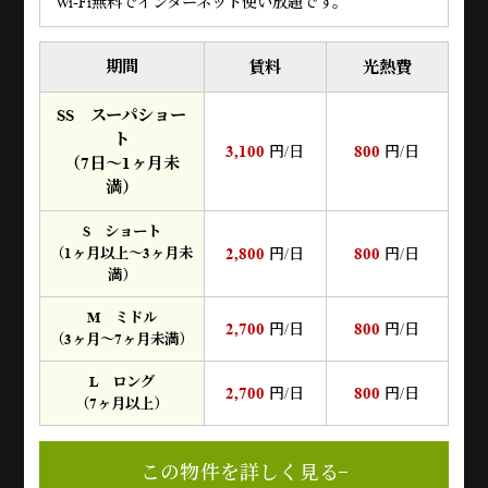
Wi-Fi無料でインターネット使い放題です。
期間
賃料
光熱費
SS スーパショー
ト
3,100
800
円/日
円/日
（7日～1ヶ月未
満）
S ショート
2,800
800
（1ヶ月以上～3ヶ月未
円/日
円/日
満）
M ミドル
2,700
800
円/日
円/日
（3ヶ月～7ヶ月未満）
L ロング
2,700
800
円/日
円/日
（7ヶ月以上）
この物件を詳しく見る