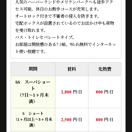
人気のハーバーランドやメリケンパークへも徒歩アク
セス可能、休日のお散歩コースが充実します。
オートロック付きで不審者の侵入を防ぎます。
宅配ボックスが設置されているのでお出かけ中も荷物
を受け取れます。
バス・トイレセパレートタイプ。
お部屋は開放感のある7.5帖、Wi-Fi無料でインターネッ
ト使い放題です。
期間
賃料
光熱費
SS スーパショー
ト
2,800
800
円/日
円/日
（7日～1ヶ月未
満）
S ショート
2,500
800
（1ヶ月以上～3ヶ月未
円/日
円/日
満）