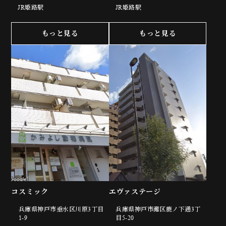
JR姫路駅
JR姫路駅
もっと見る
もっと見る
コスミック
エヴァステージ
兵庫県神戸市垂水区川原3丁目
兵庫県神戸市灘区鹿ノ下通3丁
1-9
目5-20