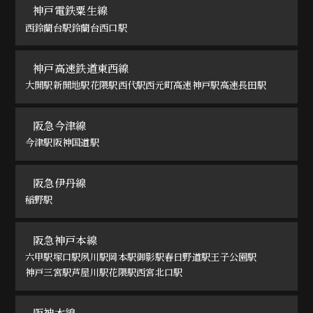
神戸電鉄粟生線
西鈴蘭台駅
鈴蘭台西口駅
神戸高速鉄道東西線
大開駅
新開地駅
花隈駅
西代駅
西元町
高速神戸駅
高速長田駅
阪急今津線
今津駅
阪神国道駅
阪急伊丹線
稲野駅
阪急神戸本線
六甲駅
塚口駅
夙川駅
岡本駅
御影駅
春日野道駅
王子公園駅
神戸三宮駅
芦屋川駅
花隈駅
西宮北口駅