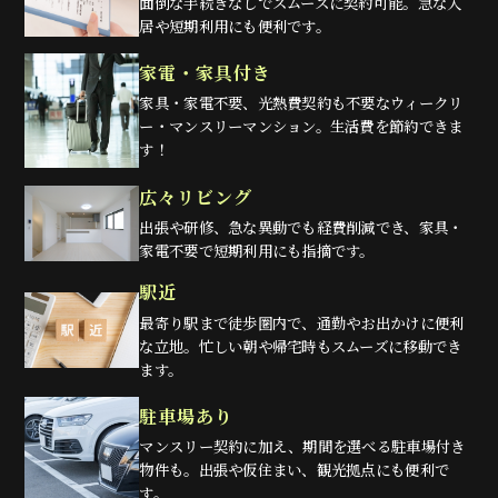
面倒な手続きなしでスムーズに契約可能。急な入
居や短期利用にも便利です。
家電・家具付き
家具・家電不要、光熱費契約も不要なウィークリ
ー・マンスリーマンション。生活費を節約できま
す！
広々リビング
出張や研修、急な異動でも経費削減でき、家具・
家電不要で短期利用にも指摘です。
駅近
最寄り駅まで徒歩圏内で、通勤やお出かけに便利
な立地。忙しい朝や帰宅時もスムーズに移動でき
ます。
駐車場あり
マンスリー契約に加え、期間を選べる駐車場付き
物件も。出張や仮住まい、観光拠点にも便利で
す。