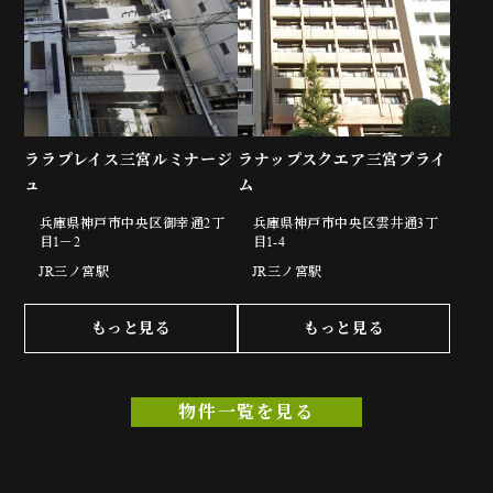
ララプレイス三宮ルミナージ
ラナップスクエア三宮プライ
ュ
ム
兵庫県神戸市中央区御幸通2丁
兵庫県神戸市中央区雲井通3丁
目1－2
目1-4
JR三ノ宮駅
JR三ノ宮駅
もっと見る
もっと見る
物件一覧を見る