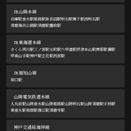
JR山陽本線
兵庫駅
垂水駅
姫路駅
新長田駅
明石駅
舞子駅
西明石駅
須磨海浜公園駅
須磨駅
鷹取駅
JR東海道本線
さくら夙川駅
三ノ宮駅
元町駅
六甲道駅
摂津本山駅
摩耶駅
灘駅
甲南山手駅
神戸駅
立花駅
西宮駅
JR福知山線
塚口駅
山陽電気鉄道本線
人丸前駅
山陽垂水駅
山陽姫路駅
山陽明石駅
山陽須磨駅
手柄駅
東垂水駅
板宿駅
藤江駅
須磨寺駅
神戸交通局海岸線