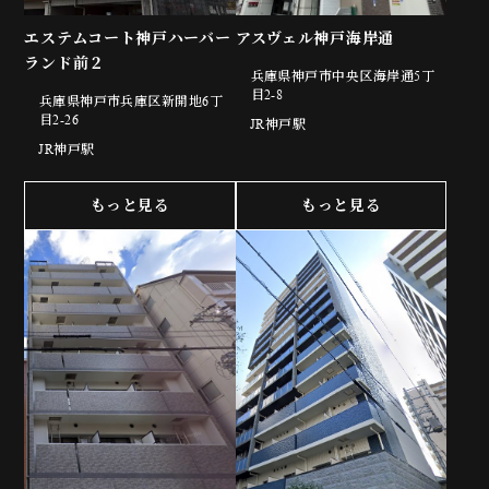
エステムコート神戸ハーバー
アスヴェル神戸海岸通
ランド前２
兵庫県神戸市中央区海岸通5丁
目2-8
兵庫県神戸市兵庫区新開地6丁
目2-26
JR神戸駅
JR神戸駅
もっと見る
もっと見る