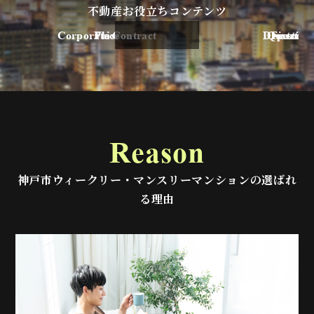
不動産お役立ちコンテンツ
Corporate Contract
Price
Flow
Departur
Question
Fixture
法人契約について
ご契約の流れ
料金体系
よくあるご
退去の流
備品・備
scrollable
Reason
神戸市ウィークリー・マンスリーマンションの選ばれ
る理由