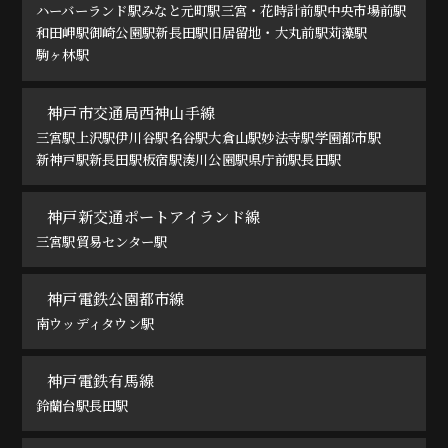
ハーバーランド駅
みなと元町駅
三宮・花時計前駅
中央市場前駅
和田岬駅
御崎公園駅
新長田駅
旧居留地・大丸前駅
苅藻駅
駒ヶ林駅
神戸市交通局西神山手線
三宮駅
上沢駅
伊川谷駅
名谷駅
大倉山駅
妙法寺駅
学園都市駅
新神戸駅
新長田駅
板宿駅
湊川公園駅
県庁前駅
長田駅
神戸新交通ポートアイランド線
三宮駅
貿易センター駅
神戸電鉄公園都市線
南ウッディタウン駅
神戸電鉄有馬線
鈴蘭台駅
長田駅