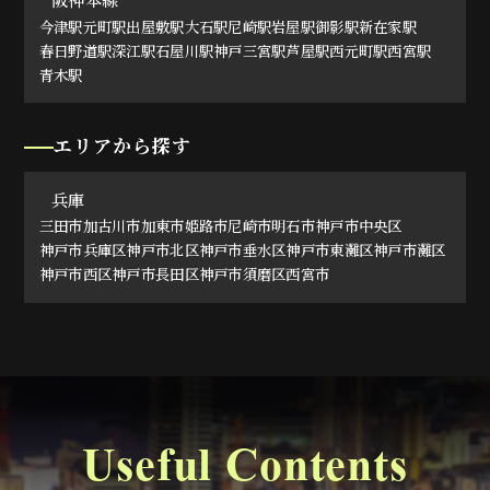
阪神本線
今津駅
元町駅
出屋敷駅
大石駅
尼崎駅
岩屋駅
御影駅
新在家駅
春日野道駅
深江駅
石屋川駅
神戸三宮駅
芦屋駅
西元町駅
西宮駅
青木駅
エリアから探す
兵庫
三田市
加古川市
加東市
姫路市
尼崎市
明石市
神戸市中央区
神戸市兵庫区
神戸市北区
神戸市垂水区
神戸市東灘区
神戸市灘区
神戸市西区
神戸市長田区
神戸市須磨区
西宮市
Useful Contents