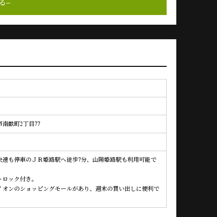
る
南畝町2丁目77
快速も停車のＪＲ姫路駅へ徒歩7分、山陽姫路駅も利用可能で
トロック付き。
イオンのショッピングモールがあり、週末の買い出しに便利で