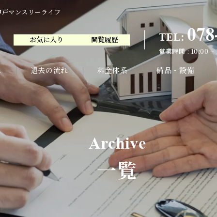
神戸マンスリーライフ
078
TEL:
お気に入り
閲覧履歴
078
TEL:
営業時間 : 10:00 ~
お気に入り
閲覧履歴
営業時間 : 10:00 ~
れ
退去の流れ
料金体系
備品・設備
Archive
一覧