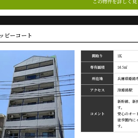
この物件を詳しく見
ッピーコート
間取り
1K
専有面積
16.5㎡
所在地
兵庫県姫路市
アクセス
JR姫路駅
新幹線、新
す。
コメント
安心のオー
徒歩圏内に
す。