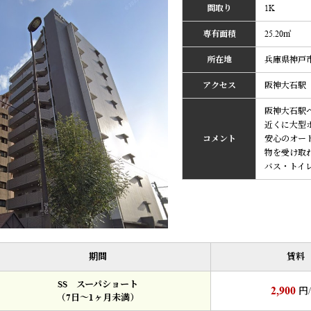
間取り
1K
専有面積
25.20㎡
所在地
兵庫県神戸市
アクセス
阪神大石駅
阪神大石駅
近くに大型
コメント
安心のオー
物を受け取
バス・トイ
期間
賃料
SS スーパショート
2,900
円
（7日～1ヶ月未満）