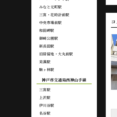
みなと元町駅
三宮・花時計前駅
コ
中央市場前駅
和田岬駅
御崎公園駅
新長田駅
旧居留地・大丸前駅
苅藻駅
駒ヶ林駅
神戸市交通局西神山手線
三宮駅
上沢駅
伊川谷駅
名谷駅