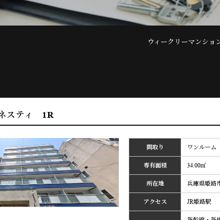
ウィークリーマンショ
ネスティ 1R
間取り
ワンルーム
専有面積
34.00㎡
所在地
兵庫県姫路市
アクセス
JR姫路駅