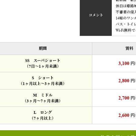
新幹線・新
休日は姫路
不審者の侵
コメント
14帖のワ
バス・トイ
Wi-Fi無
期間
賃料
SS スーパショート
3,100
円
（7日～1ヶ月未満）
S ショート
2,800
円
（1ヶ月以上～3ヶ月未満）
M ミドル
2,700
円
（3ヶ月～7ヶ月未満）
L ロング
2,600
円
（7ヶ月以上）