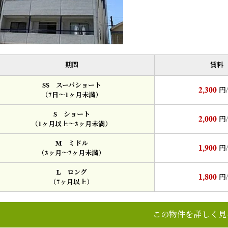
期間
賃料
SS スーパショート
2,300
円
（7日～1ヶ月未満）
S ショート
2,000
円
（1ヶ月以上～3ヶ月未満）
M ミドル
1,900
円
（3ヶ月～7ヶ月未満）
L ロング
1,800
円
（7ヶ月以上）
この物件を詳しく見