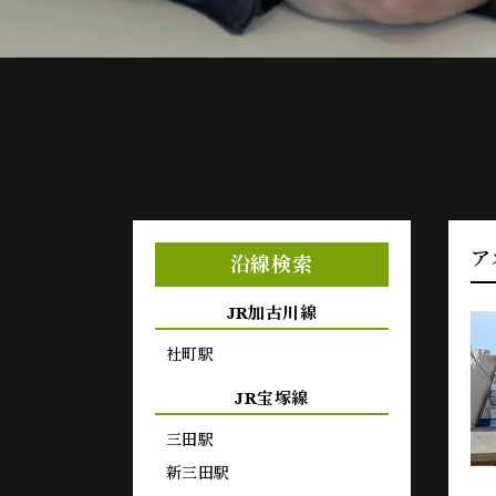
ア
沿線検索
JR加古川線
社町駅
JR宝塚線
三田駅
新三田駅