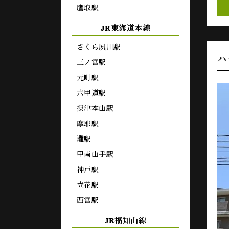
鷹取駅
JR東海道本線
さくら夙川駅
ハ
三ノ宮駅
元町駅
六甲道駅
摂津本山駅
摩耶駅
灘駅
甲南山手駅
神戸駅
立花駅
西宮駅
JR福知山線