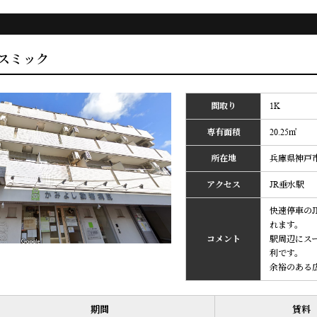
スミック
間取り
1K
専有面積
20.25㎡
所在地
兵庫県神戸市
アクセス
JR垂水駅
快速停車の
れます。
コメント
駅周辺にス
利です。
余裕のある
期間
賃料