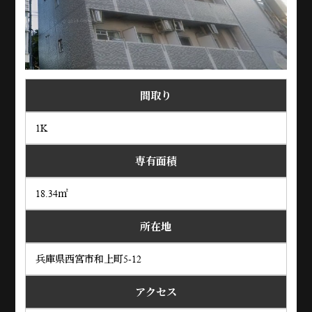
間取り
1K
専有面積
18.34㎡
所在地
兵庫県西宮市和上町5-12
アクセス