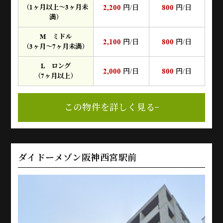
2,200
800
（1ヶ月以上～3ヶ月未
円/日
円/日
満）
M ミドル
2,100
800
円/日
円/日
（3ヶ月～7ヶ月未満）
L ロング
2,000
800
円/日
円/日
（7ヶ月以上）
この物件を詳しく見る
ダイドーメゾン阪神西宮駅前