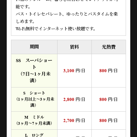
能です。
バス・トイレセパレート、ゆったりとバスタイムを楽
しめます。
Wi-Fi無料でインターネット使い放題です。
期間
賃料
光熱費
SS スーパショー
ト
3,100
800
円/日
円/日
（7日～1ヶ月未
満）
S ショート
2,800
800
（1ヶ月以上～3ヶ月未
円/日
円/日
満）
M ミドル
2,700
800
円/日
円/日
（3ヶ月～7ヶ月未満）
L ロング