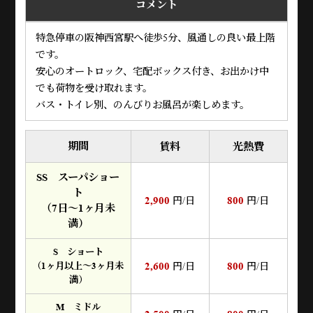
コメント
特急停車の阪神西宮駅へ徒歩5分、風通しの良い最上階
です。
安心のオートロック、宅配ボックス付き、お出かけ中
でも荷物を受け取れます。
バス・トイレ別、のんびりお風呂が楽しめます。
期間
賃料
光熱費
SS スーパショー
ト
2,900
800
円/日
円/日
（7日～1ヶ月未
満）
S ショート
2,600
800
（1ヶ月以上～3ヶ月未
円/日
円/日
満）
M ミドル