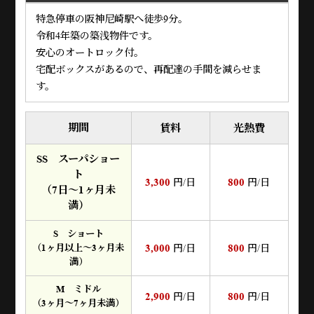
特急停車の阪神尼崎駅へ徒歩9分。
令和4年築の築浅物件です。
安心のオートロック付。
宅配ボックスがあるので、再配達の手間を減らせま
す。
期間
賃料
光熱費
SS スーパショー
ト
3,300
800
円/日
円/日
（7日～1ヶ月未
満）
S ショート
3,000
800
（1ヶ月以上～3ヶ月未
円/日
円/日
満）
M ミドル
2,900
800
円/日
円/日
（3ヶ月～7ヶ月未満）