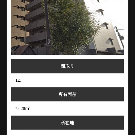
間取り
1K
専有面積
25.20㎡
所在地