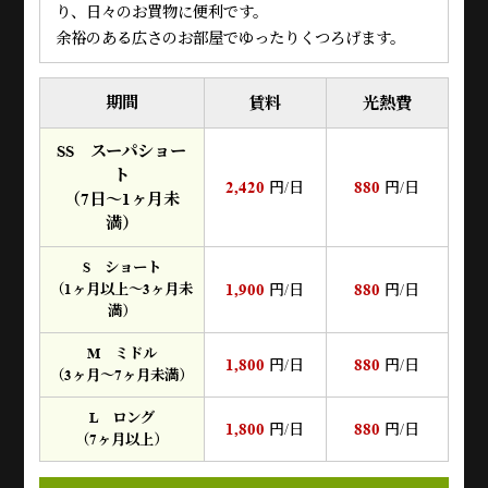
り、日々のお買物に便利です。
余裕のある広さのお部屋でゆったりくつろげます。
期間
賃料
光熱費
SS スーパショー
ト
2,420
880
円/日
円/日
（7日～1ヶ月未
満）
S ショート
1,900
880
（1ヶ月以上～3ヶ月未
円/日
円/日
満）
M ミドル
1,800
880
円/日
円/日
（3ヶ月～7ヶ月未満）
L ロング
1,800
880
円/日
円/日
（7ヶ月以上）