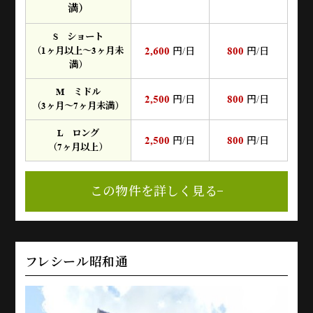
満）
S ショート
2,600
800
（1ヶ月以上～3ヶ月未
円/日
円/日
満）
M ミドル
2,500
800
円/日
円/日
（3ヶ月～7ヶ月未満）
L ロング
2,500
800
円/日
円/日
（7ヶ月以上）
この物件を詳しく見る
フレシール昭和通