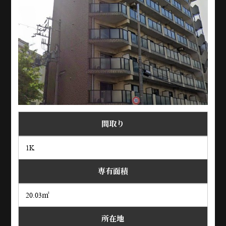
間取り
1K
専有面積
20.03㎡
所在地