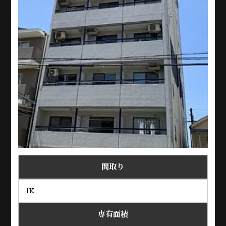
間取り
1K
専有面積