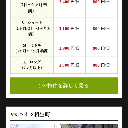
2,400
800
円/日
円/日
（7日～1ヶ月未
満）
S ショート
2,100
800
（1ヶ月以上～3ヶ月未
円/日
円/日
満）
M ミドル
1,900
800
円/日
円/日
（3ヶ月～7ヶ月未満）
L ロング
1,700
800
円/日
円/日
（7ヶ月以上）
この物件を詳しく見る
YKハイツ相生町