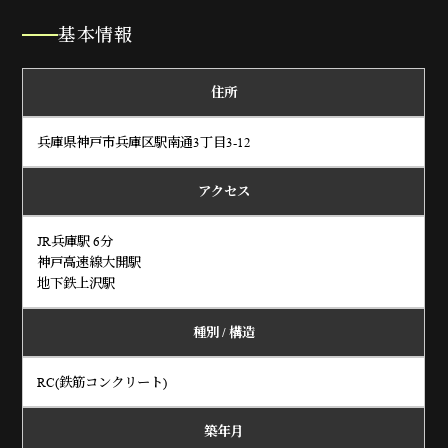
基本情報
住所
兵庫県神戸市兵庫区駅南通3丁目3-12
アクセス
JR兵庫駅 6分
神戸高速線大開駅
地下鉄上沢駅
種別 / 構造
RC(鉄筋コンクリート)
築年月