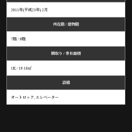
2011年(平成23年) 2月
所在階 / 建物階
7階 / 9階
間取り /
専有面積
1K / 19.18㎡
設備
オートロック, エレベーター