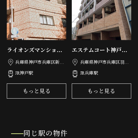
ライオンズマンション
エステムコート神戸西
神戸第3
フロンタージュ
兵庫県神戸市兵庫区新開
兵庫県神戸市兵庫区羽坂
地6丁目2-3
通3丁目5-19
JR神戸駅
JR兵庫駅
もっと見る
もっと見る
同じ駅の物件