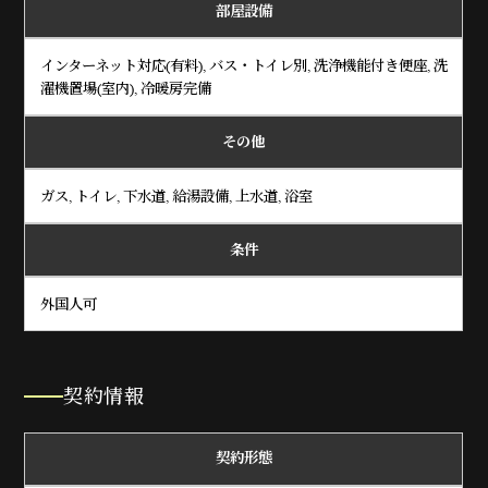
部屋設備
インターネット対応(有料), バス・トイレ別, 洗浄機能付き便座, 洗
濯機置場(室内), 冷暖房完備
その他
ガス, トイレ, 下水道, 給湯設備, 上水道, 浴室
条件
外国人可
契約情報
契約形態