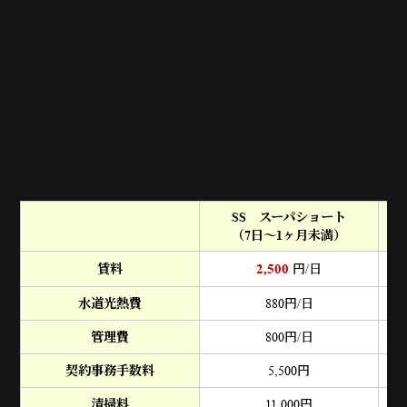
SS スーパショート
（7日～1ヶ月未満）
（
2,500
賃料
円/日
水道光熱費
880
円/日
管理費
800
円/日
契約事務手数料
5,500
円
清掃料
11,000
円