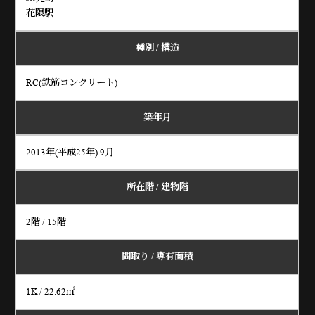
花隈駅
種別 / 構造
RC(鉄筋コンクリート)
築年月
2013年(平成25年) 9月
所在階 / 建物階
2階 / 15階
間取り /
専有面積
1K / 22.62㎡