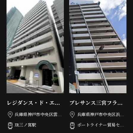
レジダンス・ド・エリ
プレサンス三宮フラワ
ール
ーロード
兵庫県神戸市中央区雲井
兵庫県神戸市中央区浜辺
通4丁目1-11
通6丁目3-8
JR三ノ宮駅
ポートライナー貿易セン
ター駅