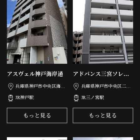
アスヴェル神戸海岸通
アドバンス三宮ソレイ
ユ
兵庫県神戸市中央区海岸
兵庫県神戸市中央区二宮
通5丁目2-8
町4丁目23-22
JR神戸駅
JR三ノ宮駅
もっと見る
もっと見る