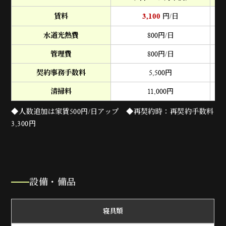
3,100
賃料
円/日
水道光熱費
800
円/日
管理費
800
円/日
契約事務手数料
5,500
円
清掃料
11,000
円
◆人数追加は家賃500円/日アップ ◆再契約時：再契約手数料
3,300円
設備・備品
寝具類