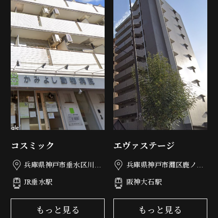
コスミック
エヴァステージ
兵庫県神戸市垂水区川原
兵庫県神戸市灘区鹿ノ下
3丁目1-9
通3丁目5-20
JR垂水駅
阪神大石駅
もっと見る
もっと見る