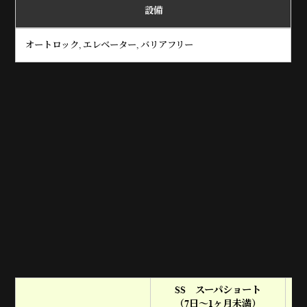
設備
オートロック, エレベーター, バリアフリー
SS スーパショート
（7日～1ヶ月未満）
（