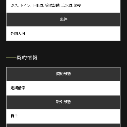
ガス, トイレ, 下水道, 給湯設備, 上水道, 浴室
条件
外国人可
契約情報
契約形態
定期借家
取引形態
貸主