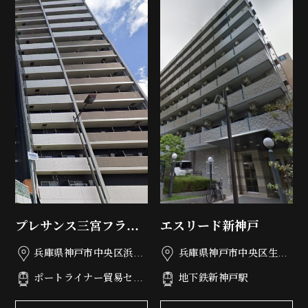
プレサンス三宮フラワ
エスリード新神戸
ーロード
兵庫県神戸市中央区浜辺
兵庫県神戸市中央区生田
通6丁目3-8
町1丁目2-11
ポートライナー貿易セン
地下鉄新神戸駅
ター駅