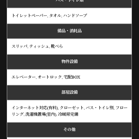
バス・トイレ類
トイレットペーパー, タオル, ハンドソープ
備品・消耗品
スリッパ, ティッシュ, 靴べら
物件設備
エレベーター, オートロック, 宅配BOX
部屋設備
インターネット対応(有料), クローゼット, バス・トイレ別, フロー
リング, 洗濯機置場(室内), 冷暖房完備
その他