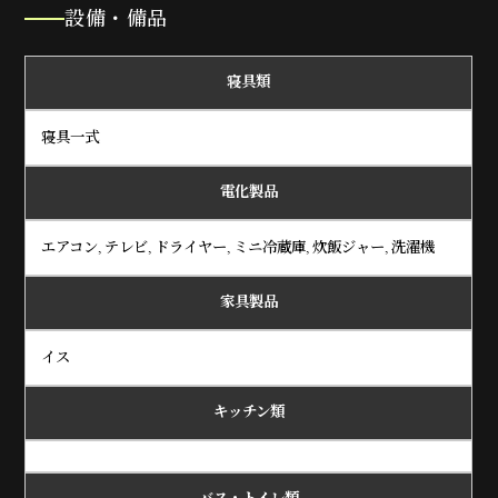
設備・備品
寝具類
寝具一式
電化製品
エアコン, テレビ, ドライヤー, ミニ冷蔵庫, 炊飯ジャー, 洗濯機
家具製品
イス
キッチン類