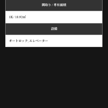
間取り /
専有面積
1K / 18.92㎡
設備
オートロック, エレベーター