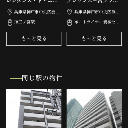
レジダンス・ド・エリ
プレサンス三宮フラワ
ール
ーロード
兵庫県神戸市中央区雲井
兵庫県神戸市中央区浜辺
通4丁目1-11
通6丁目3-8
JR三ノ宮駅
ポートライナー貿易セン
ター駅
もっと見る
もっと見る
同じ駅の物件