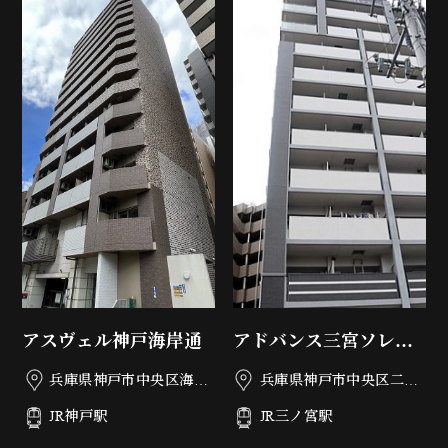
アスヴェル神戸海岸通
アドバンス三宮ソレイ
ユ
兵庫県神戸市中央区海岸
兵庫県神戸市中央区二宮
通5丁目2-8
町4丁目23-22
JR神戸駅
JR三ノ宮駅