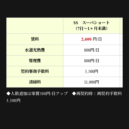
SS スーパショート
（7日～1ヶ月未満）
（
2,600
賃料
円/日
水道光熱費
800
円/日
管理費
800
円/日
契約事務手数料
5,500
円
清掃料
11,000
円
◆人数追加は家賃500円/日アップ ◆再契約時：再契約手数料
3,300円