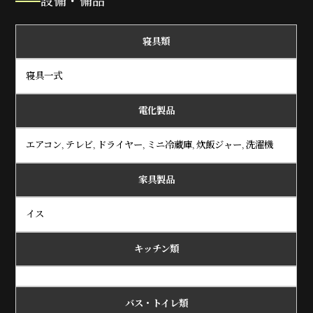
設備・備品
寝具類
寝具一式
電化製品
エアコン, テレビ, ドライヤー, ミニ冷蔵庫, 炊飯ジャー, 洗濯機
家具製品
イス
キッチン類
バス・トイレ類