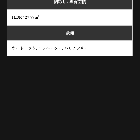
間取り /
専有面積
1LDK / 27.77㎡
設備
オートロック, エレベーター, バリアフリー