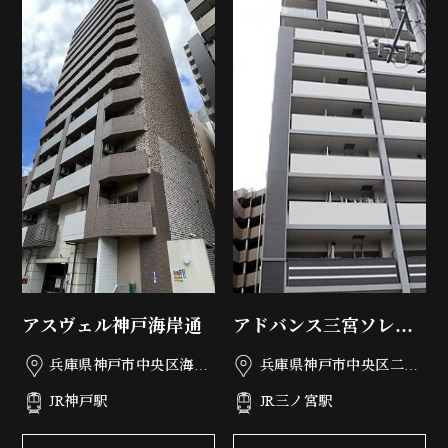
アスヴェル神戸海岸通
アドバンス三宮ソレイ
ユ
兵庫県神戸市中央区海岸
兵庫県神戸市中央区二宮
通5丁目2-8
町4丁目23-22
JR神戸駅
JR三ノ宮駅