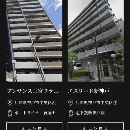
プレサンス三宮フラワ
エスリード新神戸
ーロード
兵庫県神戸市中央区浜辺
兵庫県神戸市中央区生田
通6丁目3-8
町1丁目2-11
ポートライナー貿易セン
地下鉄新神戸駅
ター駅
もっと見る
もっと見る