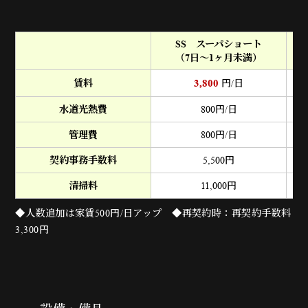
SS スーパショート
（7日～1ヶ月未満）
（
3,800
賃料
円/日
水道光熱費
800
円/日
管理費
800
円/日
契約事務手数料
5,500
円
清掃料
11,000
円
◆人数追加は家賃500円/日アップ ◆再契約時：再契約手数料
3,300円