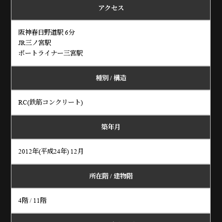
アクセス
阪神春日野道駅 6分
JR三ノ宮駅
ポートライナー三宮駅
種別 / 構造
RC(鉄筋コンクリート)
築年月
2012年(平成24年) 12月
所在階 / 建物階
4階 / 11階