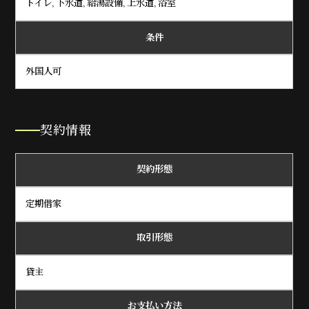
トイレ, 下水道, 給湯設備, 上水道, 浴室
条件
外国人可
契約情報
契約形態
定期借家
取引形態
貸主
お支払い方法