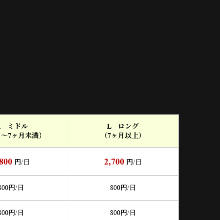
M ミドル
L ロング
月～7ヶ月未満）
（7ヶ月以上）
,800
2,700
円/日
円/日
800
円/日
800
円/日
800
円/日
800
円/日