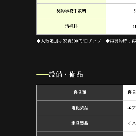
契約事務手数料
5
清掃料
1
◆人数追加は家賃500円/日アップ ◆再契約時：再契
設備・備品
寝具類
寝具
電化製品
エア
家具製品
イス