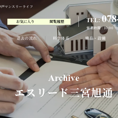
神戸マンスリーライフ
078
TEL:
お気に入り
閲覧履歴
078
TEL:
営業時間 : 10:00 ~
お気に入り
閲覧履歴
営業時間 : 10:00 ~
れ
退去の流れ
料金体系
備品・設備
Archive
エスリード三宮旭通