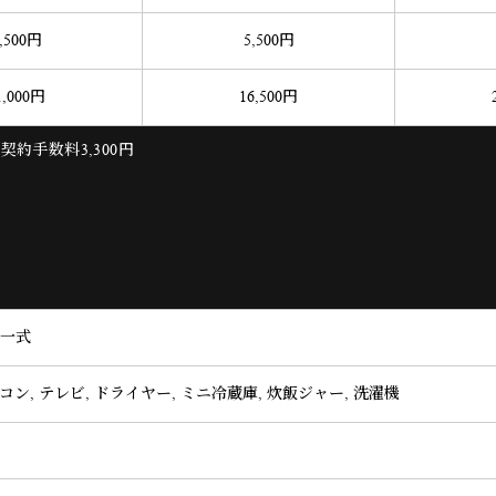
,500
円
5,500
円
1,000
円
16,500
円
約手数料3,300円
一式
コン, テレビ, ドライヤー, ミニ冷蔵庫, 炊飯ジャー, 洗濯機