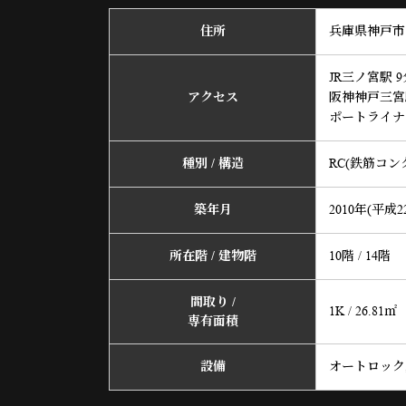
住所
兵庫県神戸市中
JR三ノ宮駅 9
アクセス
阪神神戸三宮
ポートライナ
種別 / 構造
RC(鉄筋コン
築年月
2010年(平成2
所在階 / 建物階
10階 / 14階
間取り /
1K / 26.81㎡
専有面積
設備
オートロック,