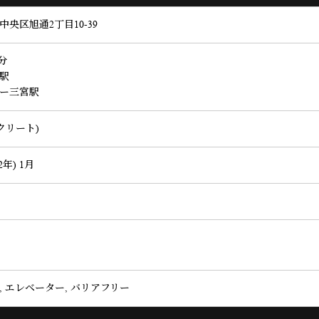
央区旭通2丁目10-39
分
駅
ー三宮駅
クリート)
2年) 1月
 エレベーター, バリアフリー