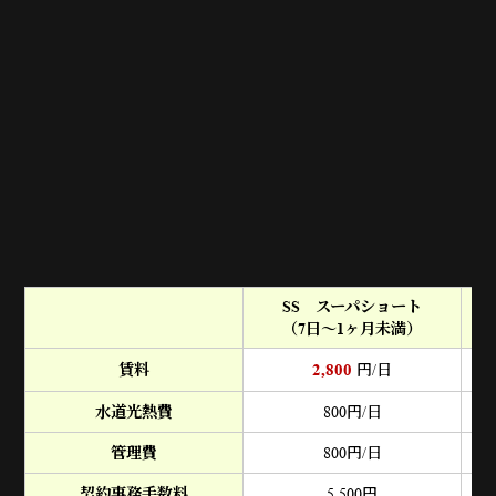
SS スーパショート
（7日～1ヶ月未満）
（
2,800
賃料
円/日
水道光熱費
800
円/日
管理費
800
円/日
契約事務手数料
5,500
円