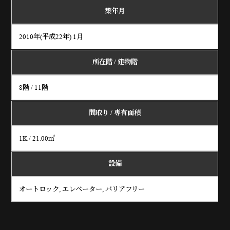
築年月
2010年(平成22年) 1月
所在階 / 建物階
8階 / 11階
間取り /
専有面積
1K / 21.00㎡
設備
オートロック, エレベーター, バリアフリー