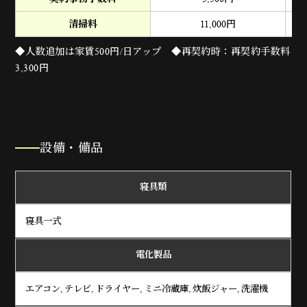
清掃料
11,000
円
◆人数追加は家賃500円/日アップ ◆再契約時：再契約手数料
3,300円
設備・備品
寝具類
寝具一式
電化製品
エアコン, テレビ, ドライヤー, ミニ冷蔵庫, 炊飯ジャー, 洗濯機