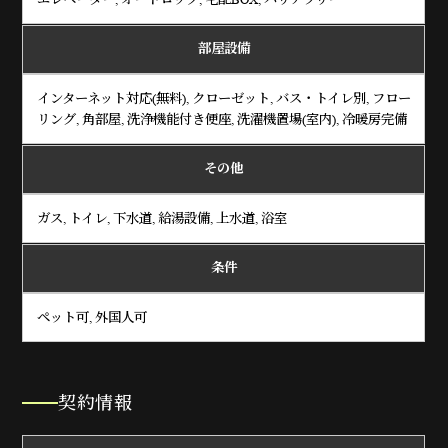
部屋設備
インターネット対応(無料), クローゼット, バス・トイレ別, フロー
リング, 角部屋, 洗浄機能付き便座, 洗濯機置場(室内), 冷暖房完備
その他
ガス, トイレ, 下水道, 給湯設備, 上水道, 浴室
条件
ペット可, 外国人可
契約情報