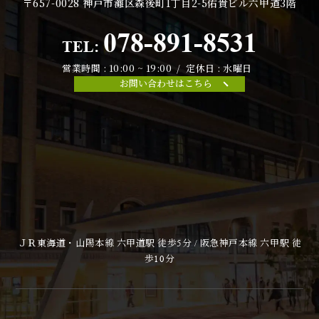
〒657-0028
神戸市灘区森後町1丁目2-5佑貴ビル六甲道3階
078-891-8531
TEL:
営業時間 : 10:00 ~ 19:00 / 定休日 : 水曜日
お問い合わせはこちら
ＪＲ東海道・山陽本線 六甲道駅 徒歩5分 / 阪急神戸本線 六甲駅 徒
歩10分