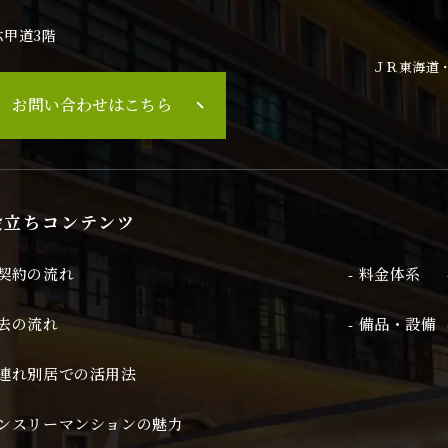
六甲道3階
人の個人情報の照会・修正・削除などをご希望される場合には、ご本人で
きます。
ＪＲ東海道・
お問い合わせはこちら
遵守と見直し
る個人情報に関して適用される日本の法令、その他規範を遵守するととも
の改善に努めます。
役立ちコンテンツ
ご契約の流れ
- 料金体系
退去の流れ
- 備品・設備
子連れ別居での活用法
マンスリーマンションの魅力