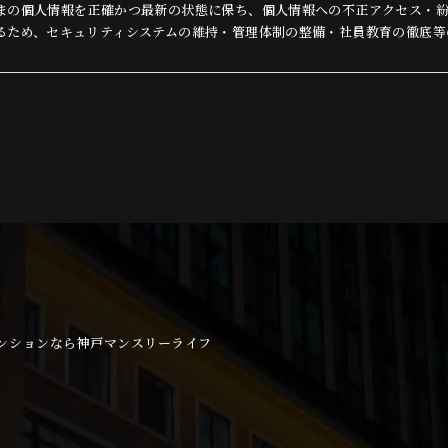
まの個人情報を正確かつ最新の状態に保ち、個人情報への不正アクセス・
るため、セキュリティシステムの維持・管理体制の整備・社員教育の徹底等
し個人情報の厳重な管理を行ないます。
用目的
預かりした個人情報は、当社からのご連絡や業務のご案内やご質問に対す
付に利用いたします。
三者への開示・提供の禁止
まよりお預かりした個人情報を適切に管理し、次のいずれかに該当する場
しません。
がある場合
されるサービスを行なうために当社が業務を委託する業者に対して開示す
示することが必要である場合
ンションなら神戸マンスリーライフ
全対策
報の正確性及び安全性確保のために、セキュリティに万全の対策を講じてい