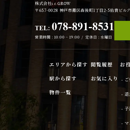
ご本人の照会
株式会社
i.c.GROW
〒657-0028
神戸市灘区森後町1丁目2-5佑貴ビル
お客さまがご本
応させていただ
078-891-8531
TEL:
法令、規範の
営業時間 : 10:00 ~ 19:00 / 定休日 : 水曜日
当社は、保有す
適宜見直し、そ
エリアから探す
閲覧履歴
お
駅から探す
お気に入り
- 
物件一覧
- 
- 
- 