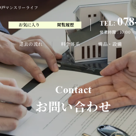
神戸マンスリーライフ
078
TEL:
お気に入り
閲覧履歴
078
TEL:
営業時間 : 10:00 ~
お気に入り
閲覧履歴
営業時間 : 10:00 ~
れ
退去の流れ
料金体系
備品・設備
contact
お問い合わせ